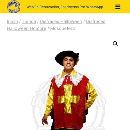
Saltar
Web En Renovación, Escríbenos Por WhatsApp.
al
contenido
Inicio
/
Tienda
/
Disfraces Halloween
/
Disfraces
Halloween Hombre
/
Mosquetero