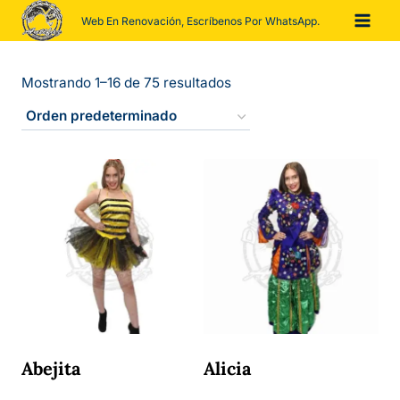
Saltar
Web En Renovación, Escríbenos Por WhatsApp.
al
contenido
Mostrando 1–16 de 75 resultados
Abejita
Alicia