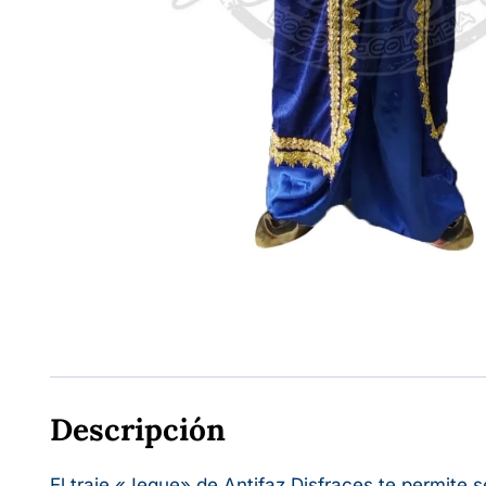
Descripción
El traje «Jeque» de Antifaz Disfraces te permite 