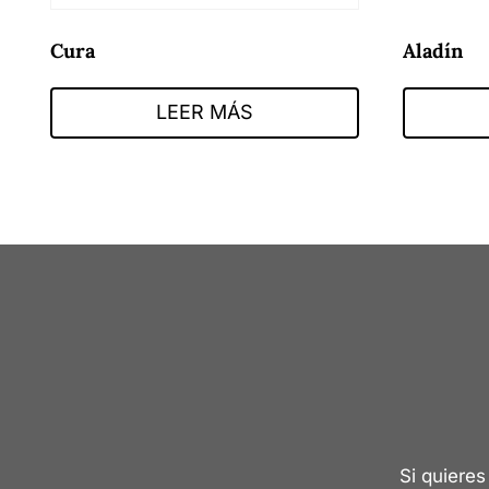
Cura
Aladín
LEER MÁS
Si quieres