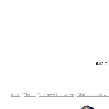
Saltar
al
contenido
INICIO
Inicio
/
Tienda
/
Disfraces Halloween
/
Disfraces Hallow