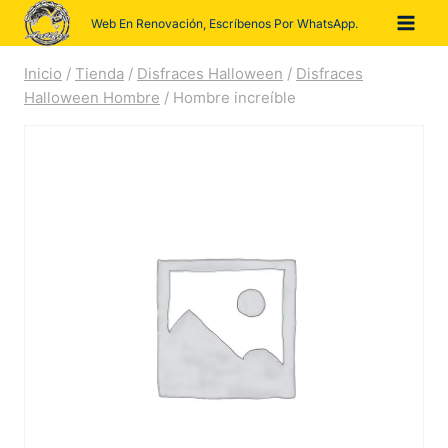
Saltar
Web En Renovación, Escríbenos Por WhatsApp.
al
contenido
Inicio
/
Tienda
/
Disfraces Halloween
/
Disfraces
Halloween Hombre
/
Hombre increíble