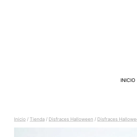
Saltar
al
contenido
INICIO
Inicio
/
Tienda
/
Disfraces Halloween
/
Disfraces Hallowe