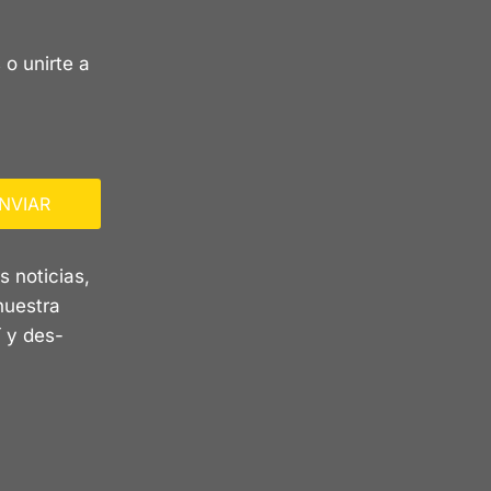
 o unirte a
NVIAR
s noticias,
nuestra
 y des-