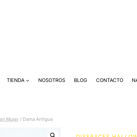
TIENDA
NOSOTROS
BLOG
CONTACTO
N
en Mujer
/
Dama Antigua
DISFRACES HALLO