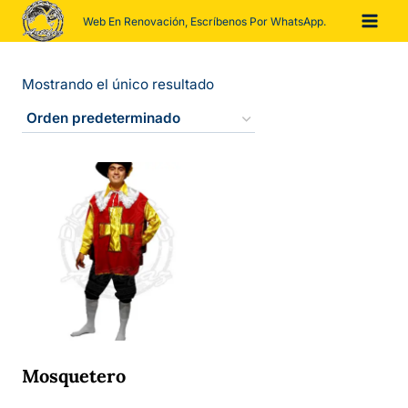
Saltar
Web En Renovación, Escríbenos Por WhatsApp.
al
contenido
Mostrando el único resultado
Mosquetero