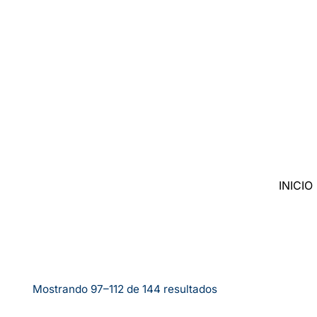
Saltar
al
contenido
INICIO
Mostrando 97–112 de 144 resultados