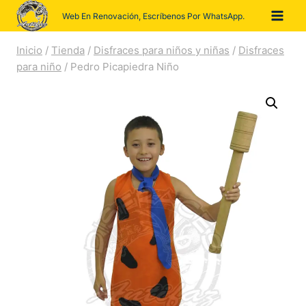
Saltar
Web En Renovación, Escríbenos Por WhatsApp.
al
contenido
Inicio
/
Tienda
/
Disfraces para niños y niñas
/
Disfraces
para niño
/
Pedro Picapiedra Niño