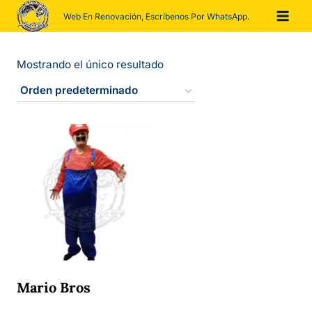
Saltar
Web En Renovación, Escríbenos Por WhatsApp.
al
contenido
Mostrando el único resultado
Mario Bros