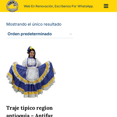
Saltar
Web En Renovación, Escríbenos Por WhatsApp.
al
contenido
Mostrando el único resultado
Traje tipico region
antioquia – Antifaz