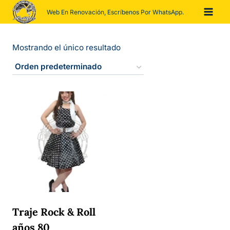
Saltar
Web En Renovación, Escríbenos Por WhatsApp.
al
contenido
Mostrando el único resultado
Traje Rock & Roll
años 80