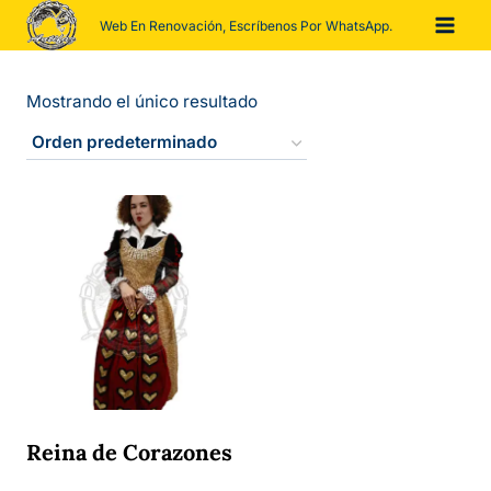
Saltar
Web En Renovación, Escríbenos Por WhatsApp.
al
contenido
Mostrando el único resultado
Reina de Corazones