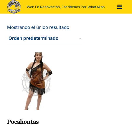
Saltar
Web En Renovación, Escríbenos Por WhatsApp.
al
contenido
Mostrando el único resultado
Pocahontas