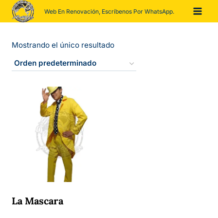
Saltar
Web En Renovación, Escríbenos Por WhatsApp.
al
contenido
Mostrando el único resultado
La Mascara