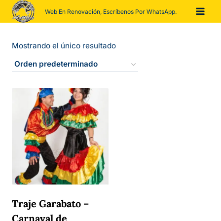
Saltar
Web En Renovación, Escríbenos Por WhatsApp.
al
contenido
Mostrando el único resultado
Traje Garabato –
Carnaval de