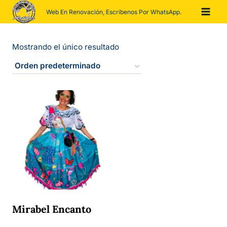
Saltar
Web En Renovación, Escríbenos Por WhatsApp.
al
contenido
Mostrando el único resultado
Mirabel Encanto