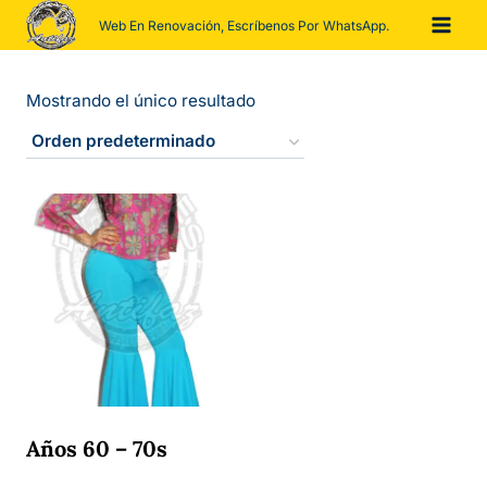
Saltar
Web En Renovación, Escríbenos Por WhatsApp.
al
contenido
Mostrando el único resultado
Años 60 – 70s