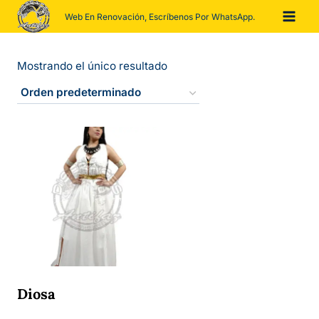
Saltar
Web En Renovación, Escríbenos Por WhatsApp.
al
contenido
Mostrando el único resultado
Diosa