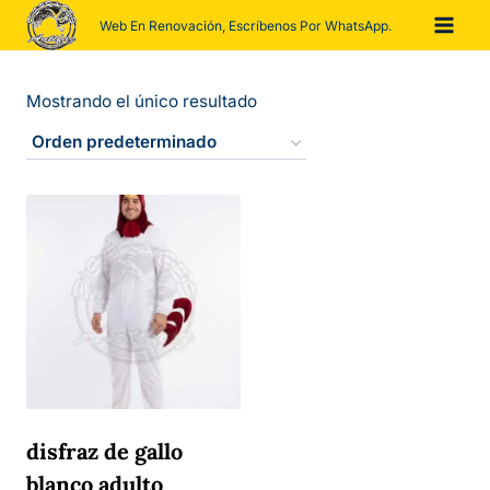
Saltar
Web En Renovación, Escríbenos Por WhatsApp.
al
contenido
Mostrando el único resultado
disfraz de gallo
blanco adulto