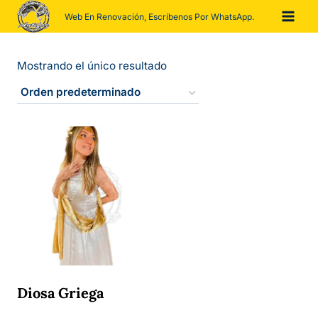
Saltar
Web En Renovación, Escríbenos Por WhatsApp.
al
contenido
Mostrando el único resultado
Diosa Griega