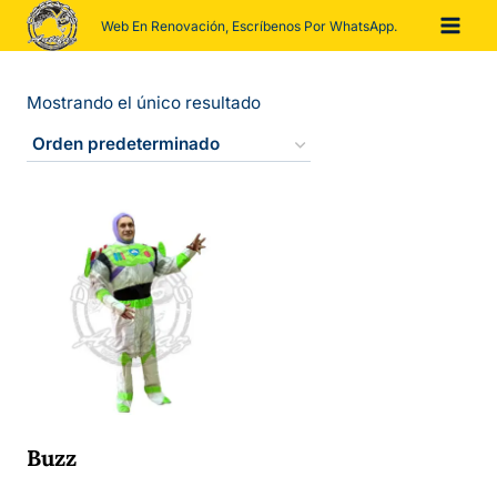
Saltar
Web En Renovación, Escríbenos Por WhatsApp.
al
contenido
Mostrando el único resultado
Buzz