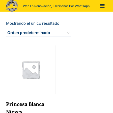
Saltar
Web En Renovación, Escríbenos Por WhatsApp.
al
contenido
Mostrando el único resultado
Princesa Blanca
Nieves