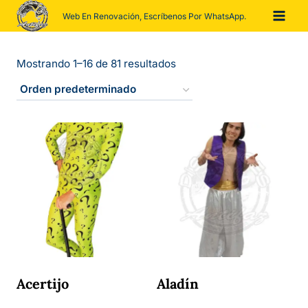
Saltar
Web En Renovación, Escríbenos Por WhatsApp.
al
contenido
Mostrando 1–16 de 81 resultados
Acertijo
Aladín