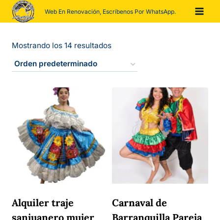
Saltar
Web En Renovación, Escríbenos Por WhatsApp.
al
contenido
Mostrando los 14 resultados
Alquiler traje
Carnaval de
sanjuanero mujer
Barranquilla Pareja